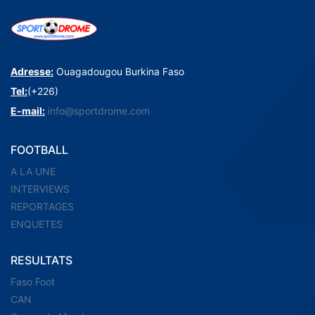
Adresse:
Ouagadougou Burkina Faso
Tel:
(+226)
E-mail:
info@sportdrome.com
FOOTBALL
A LA UNE
INTERVIEWS
REPORTAGES
ENQUETES
RESULTATS
Faso Foot
CAN