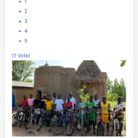
1
2
3
4
5
(1 Vote)