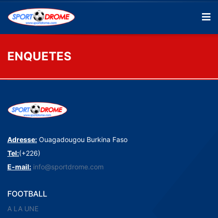
ENQUETES
Adresse:
Ouagadougou Burkina Faso
Tel:
(+226)
E-mail:
info@sportdrome.com
FOOTBALL
A LA UNE