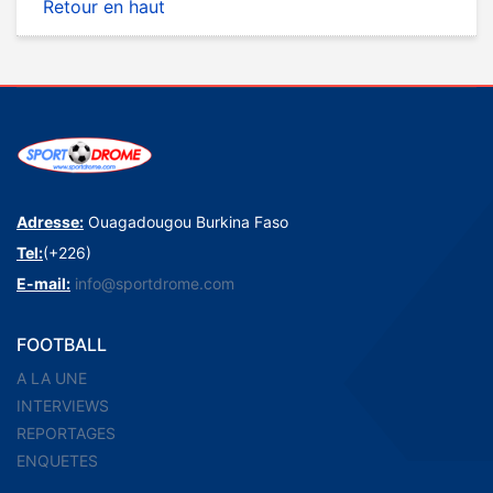
Retour en haut
Adresse:
Ouagadougou Burkina Faso
Tel:
(+226)
E-mail:
info@sportdrome.com
FOOTBALL
A LA UNE
INTERVIEWS
REPORTAGES
ENQUETES