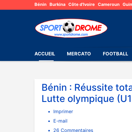
Bénin
Burkina
Côte d'Ivoire
Cameroun
Gui
ACCUEIL
MERCATO
FOOTBALL
Bénin : Réussite tot
Lutte olympique (U1
Imprimer
E-mail
26
Commentaires