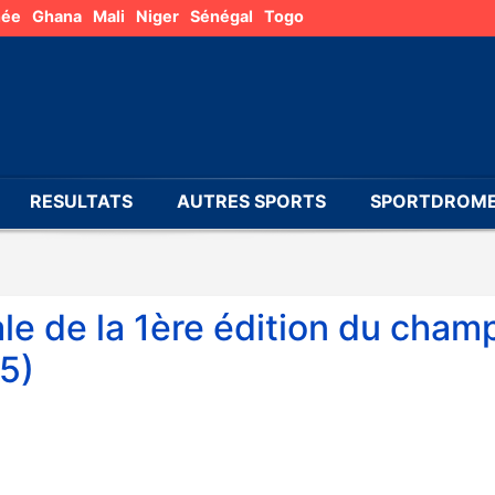
née
Ghana
Mali
Niger
Sénégal
Togo
RESULTATS
AUTRES SPORTS
SPORTDROME
ale de la 1ère édition du cham
5)