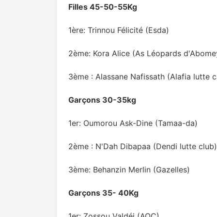
Filles 45-50-55Kg
1ère: Trinnou Félicité (Esda)
2ème: Kora Alice (As Léopards d'Abome
3ème : Alassane Nafissath (Alafia lutte c
Garçons 30-35kg
1er: Oumorou Ask-Dine (Tamaa-da)
2ème : N'Dah Dibapaa (Dendi lutte club)
3ème: Behanzin Merlin (Gazelles)
Garçons 35- 40Kg
1er: Zossou Valdéi (AOC)