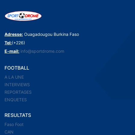
Adresse:
Ouagadougou Burkina Faso
Tel:
(+226)
E-mail:
info@sportdrome.com
FOOTBALL
A LA UNE
INTERVIEWS
REPORTAGES
ENQUETES
RESULTATS
Faso Foot
CAN