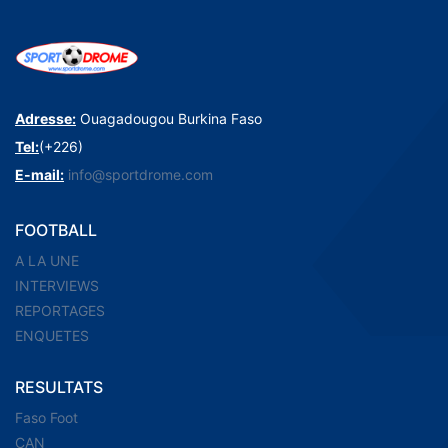
Adresse:
Ouagadougou Burkina Faso
Tel:
(+226)
E-mail:
info@sportdrome.com
FOOTBALL
A LA UNE
INTERVIEWS
REPORTAGES
ENQUETES
RESULTATS
Faso Foot
CAN