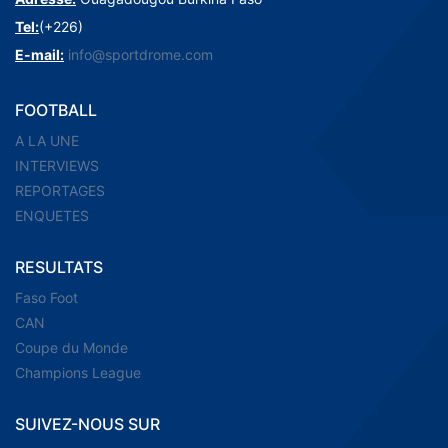
Tel:
(+226)
E-mail:
info@sportdrome.com
FOOTBALL
A LA UNE
INTERVIEWS
REPORTAGES
ENQUETES
RESULTATS
Faso Foot
CAN
Coupe du Monde
Champions League
SUIVEZ-NOUS SUR