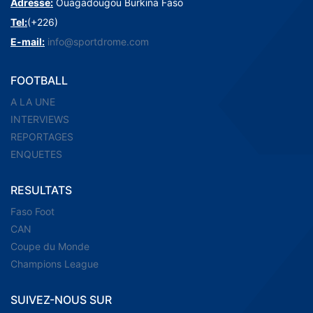
Adresse:
Ouagadougou Burkina Faso
Tel:
(+226)
E-mail:
info@sportdrome.com
FOOTBALL
A LA UNE
INTERVIEWS
REPORTAGES
ENQUETES
RESULTATS
Faso Foot
CAN
Coupe du Monde
Champions League
SUIVEZ-NOUS SUR