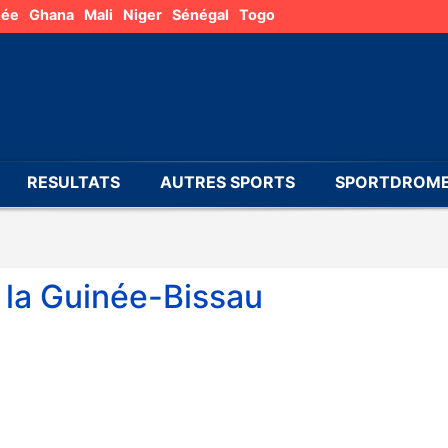
née
Ghana
Mali
Niger
Sénégal
Togo
RESULTATS
AUTRES SPORTS
SPORTDROME
e la Guinée-Bissau