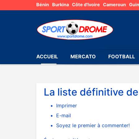
Bénin
Burkina
Côte d'Ivoire
Cameroun
Gui
ACCUEIL
MERCATO
FOOTBALL
La liste définitive d
Imprimer
E-mail
Soyez le premier à commenter!